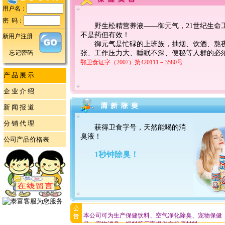
用户名：
密 码：
野生松精营养液——御元气，21世纪生命
不是药但有效！
新用户注册
御元气是忙碌的上班族，抽烟、饮酒、熬
忘记密码
张、工作压力大、睡眠不深、便秘等人群的必
鄂卫食证字（2007）第420111－3580号
产 品 展 示
企 业 介 绍
新 闻 报 道
分 销 代 理
获得卫食字号，天然能喝的消
臭液！
公司产品价格表
1秒钟除臭！
诚招全国各地代理、分销商。
武汉使用日本有机HB-101栽培蔬菜的吉农田间超市，
原汁原味，令人忆起儿时的味道！保鲜、存放期长！
本公司可为生产保健饮料、空气净化除臭、宠物保健
品、宠物消臭、饲料等厂家提供有机原材料。