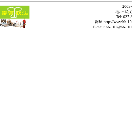
200
我们衷心地向全国用户祝福，恭祝您全家幸福、安
地址:武汉
康！
Tel: 027
网址:
http://www.hb-10
E-mail: hb-101@hb-
诚招全国各地代理、分销商。
武汉使用日本有机HB-101栽培蔬菜的吉农田间超市，
原汁原味，令人忆起儿时的味道！保鲜、存放期长！
本公司可为生产保健饮料、空气净化除臭、宠物保健
品、宠物消臭、饲料等厂家提供有机原材料。
我们衷心地向全国用户祝福，恭祝您全家幸福、安
康！